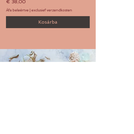
Ár
€ 38,00
Áfa beleértve
|
exclusief verzendkosten
Kosárba