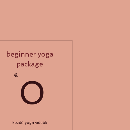
beginner yoga
package
0€
0€
€
0
kezdő yoga videók
ésőbb.