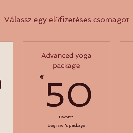
Válassz egy előfizetéses csomagot
Advanced yoga
150€
package
0
5
€
50
Havonta
Beginner's package
leg nincs semmi foglalható. Gyere vissza k