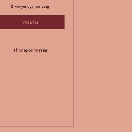
Érvényes egy hónapig
Vásárlás
1 hónapos tagság