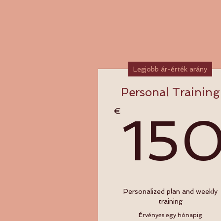
Legjobb ár-érték arány
Personal Training
€
15
Personalized plan and weekly
training
Jelen
Érvényes egy hónapig