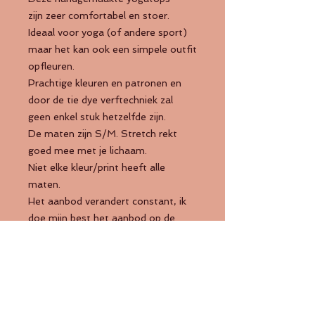
zijn zeer comfortabel en stoer.
Ideaal voor yoga (of andere sport)
maar het kan ook een simpele outfit
opfleuren.
Prachtige kleuren en patronen en
door de tie dye verftechniek zal
geen enkel stuk hetzelfde zijn.
De maten zijn S/M. Stretch rekt
goed mee met je lichaam.
Niet elke kleur/print heeft alle
maten.
Het aanbod verandert constant, ik
doe mijn best het aanbod op de
website op tijd te actualiseren.
Stuur een berichtje als je iets leuk
vindt!