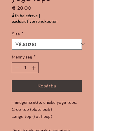
Ár
€ 28,00
Áfa beleértve
|
exclusief verzendkosten
Size
*
Mennyiség
*
Kosárba
Handgemaakte, unieke yoga tops.
Crop top (blote buik)
Lange top (tot heup)
Deze handgemaakte yogatops