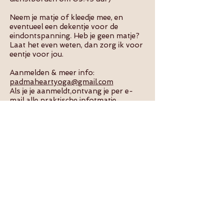
Neem je matje of kleedje mee, en
eventueel een dekentje voor de
eindontspanning. Heb je geen matje?
Laat het even weten, dan zorg ik voor
eentje voor jou.
Aanmelden & meer info:
padmaheartyoga@gmail.com
Als je je aanmeldt,ontvang je per e-
mail alle praktische infotmatie.
Kom jij ook deze zomer afsluiten in
verbinding, zachtheid en natuur?
Ik kijk ernaar uit om dit seizoen samen
met jou rond te maken.
Dankjewel voor het delen, dat
betekent veel voor mij. Samen
brengen we zoveel fijne energie bij
elkaar ”